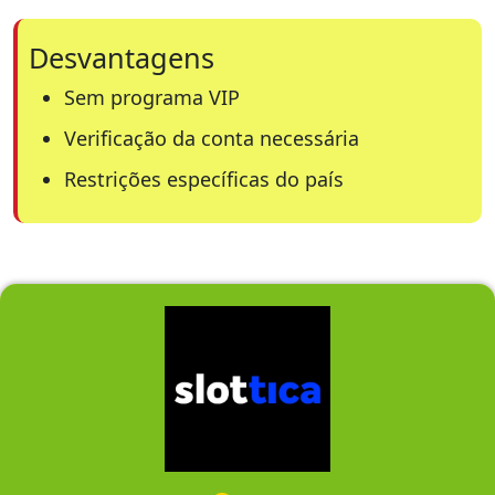
Desvantagens
Sem programa VIP
Verificação da conta necessária
Restrições específicas do país