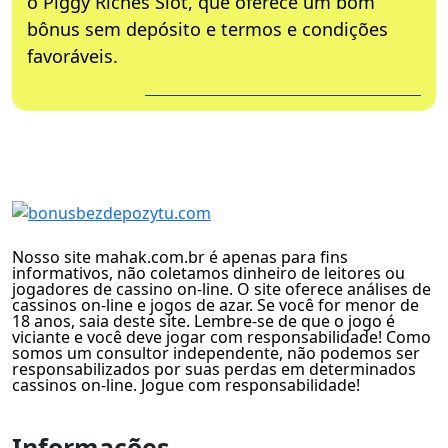
o Piggy Riches Slot, que oferece um bom
bônus sem depósito e termos e condições
favoráveis.
Nosso site mahak.com.br é apenas para fins
informativos, não coletamos dinheiro de leitores ou
jogadores de cassino on-line. O site oferece análises de
cassinos on-line e jogos de azar. Se você for menor de
18 anos, saia deste site. Lembre-se de que o jogo é
viciante e você deve jogar com responsabilidade! Como
somos um consultor independente, não podemos ser
responsabilizados por suas perdas em determinados
cassinos on-line. Jogue com responsabilidade!
Informações